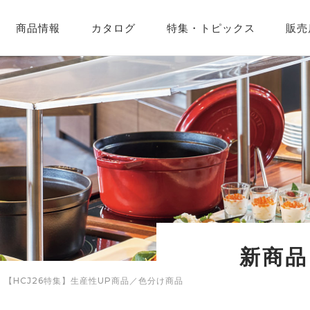
商品情報
カタログ
特集・
トピックス
販売
企業紹介
営業カレンダー
新商品
【HCJ26特集】生産性UP商品／色分け商品