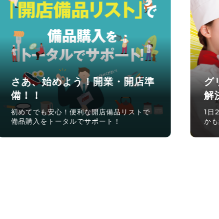
グリストラップ清掃のお悩みを
飲
解決！
業
1日20分かかっていた掃除が1週間に1回、し
少な
かも約5分に短縮！
る便