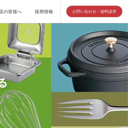
店の皆様へ
採用情報
お問い合わせ・資料請求
江部松商事について
会社見学