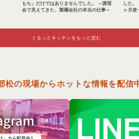
～講習
した。 ～社員食堂のシェフが、電解水を１
事～
ヶ月使って感じたこと～
ぐるっとキッチンをもっと読む
部松の現場からホットな
情報を配信