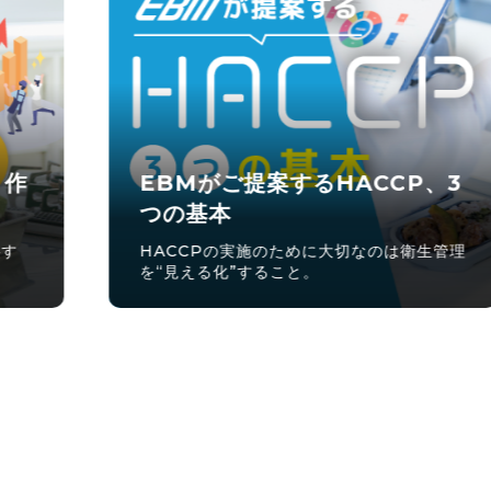
厨房用品アイデアコンテスト開
、3
催！
※募集は終了しました
生管理
グランプリに選ばれた商品は商品化！！あ
なたのアイデアが未来の厨房を創る！