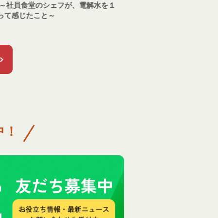
ちゃ電車が教えてくれた
もう一つの価値～
中！