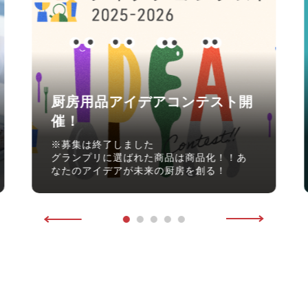
さあ、始めよう！開業・開店準
備！！
初めてでも安心！便利な開店備品リストで
備品購入をトータルでサポート！