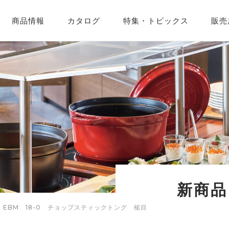
商品情報
カタログ
特集・
トピックス
販売
企業紹介
営業カレンダー
新商品
EBM 18-0 チョップスティックトング 槌目