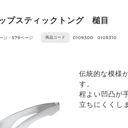
チョップスティックトング 槌目
商品コード
ページ・579ページ
0109300 0109310
伝統的な模様
す。
程よい凹凸が
立ちにくくし