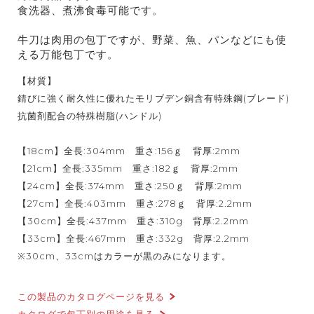
食洗器、煮沸食毒可能です。
牛刀は肉用の包丁ですが、野菜、魚、パンなどにも使
える万能包丁です。
【材質】
錆びに強く耐久性に優れたモリブデン銅含有特殊鋼(ブレード)
抗菌剤配合の特殊樹脂(ハンドル)
【18cm】全長:304mm 重さ:156ｇ 背厚:2mm
【21cm】全長:335mm 重さ:182ｇ 背厚:2mm
【24cm】全長:374mm 重さ:250ｇ 背厚:2mm
【27cm】全長:403mm 重さ:278ｇ 背厚:2.2mm
【30cm】全長:437mm 重さ:310g 背厚:2.2mm
【33cm】全長:467mm 重さ:332g 背厚:2.2mm
※30cm、33cmはカラーが黒のみになります。
この製品のカタログページを見る
カタログで包丁別の用途を見る