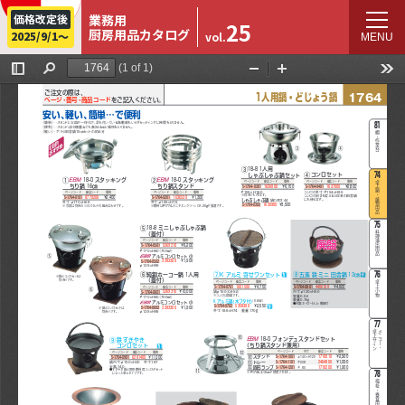
価格改定後
業務用
25
厨房用品
カタログ
2025/9/1～
vol.